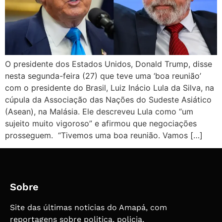
O presidente dos Estados Unidos, Donald Trump, disse
nesta segunda-feira (27) que teve uma ‘boa reunião’
com o presidente do Brasil, Luiz Inácio Lula da Silva, na
cúpula da Associação das Nações do Sudeste Asiático
(Asean), na Malásia. Ele descreveu Lula como “um
sujeito muito vigoroso” e afirmou que negociações
prosseguem. “Tivemos uma boa reunião. Vamos […]
Sobre
Site das últimas noticias do Amapá, com
reportagens sobre politica, policia,