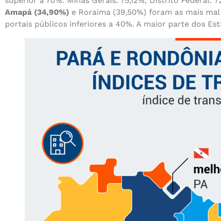
superior a 70%: Minas Gerais: 75,12%; Distrito Federal: 
Amapá (34,90%)
e Roraima (39,50%) foram as mais mal 
portais públicos inferiores a 40%. A maior parte dos Es