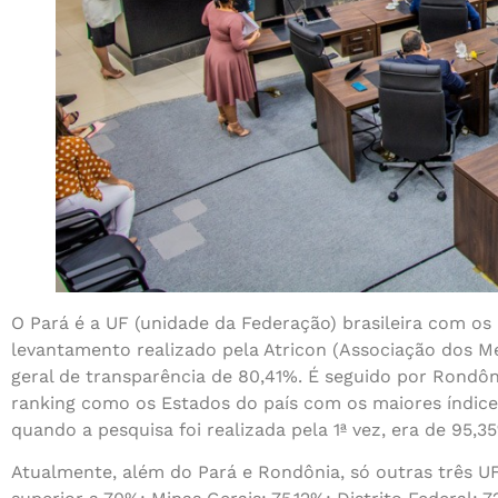
O Pará é a UF (unidade da Federação) brasileira com os
levantamento realizado pela Atricon (Associação dos Me
geral de transparência de 80,41%. É seguido por Rondô
ranking como os Estados do país com os maiores índices
quando a pesquisa foi realizada pela 1ª vez, era de 95,
Atualmente, além do Pará e Rondônia, só outras três U