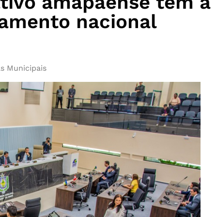
ativo amapaense tem a
amento nacional
s Municipais