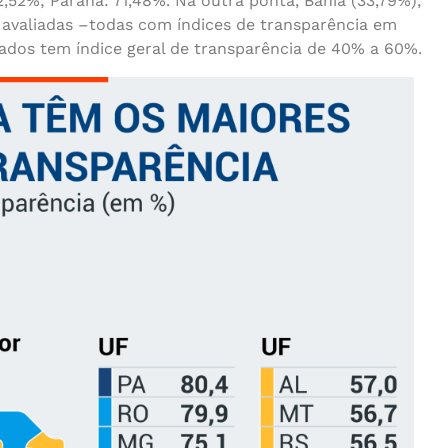
72,52%; Paraná: 71,48%. Na outra ponta, Bahia (33,79%),
avaliadas –todas com índices de transparência em
tados tem índice geral de transparência de 40% a 60%.