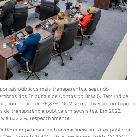
 portais públicos mais transparentes, segundo
mbros dos Tribunais de Contas do Brasil). Tem índice
nia, com índice de 79,87%. Os 2 se mantiveram no topo do
 de transparência pública em seus sites. Em 2022,
35% e 83,42%, respectivamente.
Fs têm um patamar de transparência em sites públicos