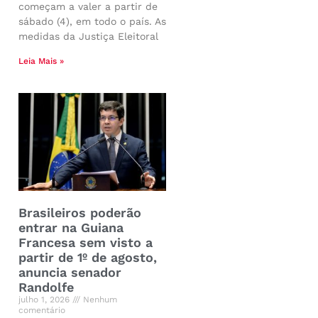
começam a valer a partir de
sábado (4), em todo o país. As
medidas da Justiça Eleitoral
Leia Mais »
u
Brasileiros poderão
entrar na Guiana
Francesa sem visto a
partir de 1º de agosto,
anuncia senador
Randolfe
julho 1, 2026
Nenhum
comentário