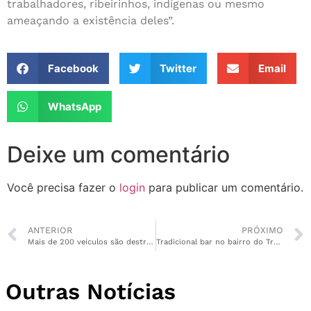
trabalhadores, ribeirinhos, indígenas ou mesmo
ameaçando a existência deles”.
Facebook
Twitter
Email
WhatsApp
Deixe um comentário
Você precisa fazer o
login
para publicar um comentário.
ANTERIOR
PRÓXIMO
Mais de 200 veículos são destruídos em incêndio no DETRAN em Macapá
Tradicional bar no bairro do Trem é alvo de assaltantes pela segunda vez
Outras Notícias